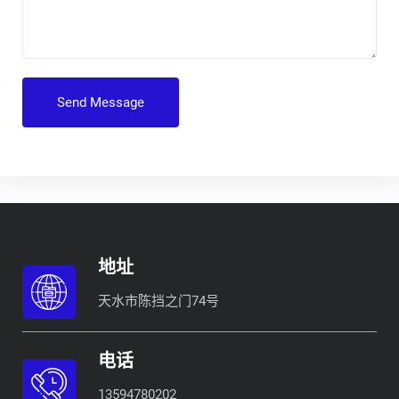
Send Message
地址
天水市陈挡之门74号
电话
13594780202