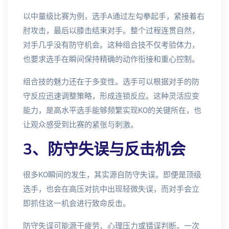
以中量级比赛为例，选手A通过左勾拳起手，紧接着右
肘攻击，最后以膝击结束对手。整个过程连贯自然，
对手几乎没有防守机会。这种组合技不仅考验体力，
也要求选手在瞬间保持精确的动作衔接和重心控制。
组合技的魅力还在于多变性。选手可以根据对手的防
守反应迅速调整策略，形成连锁反应。这种灵活应变
能力，是高水平选手能够频繁实现KO的关键所在，也
让观众感受到比赛的紧张与刺激。
3、防守失误与反击机会
很多KO瞬间的发生，其实源自防守失误。即便是顶级
选手，也会在高压对抗中出现轻微失误，而对手会立
即抓住这一机会进行致命反击。
防守失误可能源于疲劳、心理压力或错误判断。一次