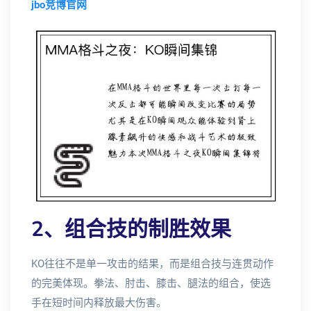
jbo竞博官网
2、组合技的制胜效果
KO往往不是单一攻击的结果，而是组合技与连贯动作
的完美体现。拳法、肘击、膝击、腿法的组合，使选
手在短时间内释放最大伤害。