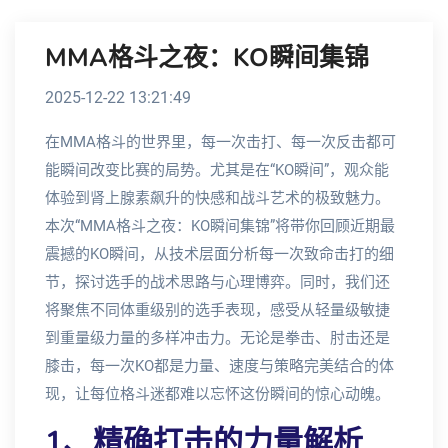
MMA格斗之夜：KO瞬间集锦
2025-12-22 13:21:49
在MMA格斗的世界里，每一次击打、每一次反击都可
能瞬间改变比赛的局势。尤其是在“KO瞬间”，观众能
体验到肾上腺素飙升的快感和战斗艺术的极致魅力。
本次“MMA格斗之夜：KO瞬间集锦”将带你回顾近期最
震撼的KO瞬间，从技术层面分析每一次致命击打的细
节，探讨选手的战术思路与心理博弈。同时，我们还
将聚焦不同体重级别的选手表现，感受从轻量级敏捷
到重量级力量的多样冲击力。无论是拳击、肘击还是
膝击，每一次KO都是力量、速度与策略完美结合的体
现，让每位格斗迷都难以忘怀这份瞬间的惊心动魄。
1、精确打击的力量解析