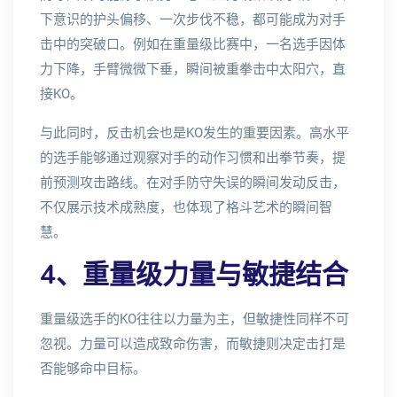
下意识的护头偏移、一次步伐不稳，都可能成为对手
击中的突破口。例如在重量级比赛中，一名选手因体
力下降，手臂微微下垂，瞬间被重拳击中太阳穴，直
接KO。
与此同时，反击机会也是KO发生的重要因素。高水平
的选手能够通过观察对手的动作习惯和出拳节奏，提
前预测攻击路线。在对手防守失误的瞬间发动反击，
不仅展示技术成熟度，也体现了格斗艺术的瞬间智
慧。
4、重量级力量与敏捷结合
重量级选手的KO往往以力量为主，但敏捷性同样不可
忽视。力量可以造成致命伤害，而敏捷则决定击打是
否能够命中目标。