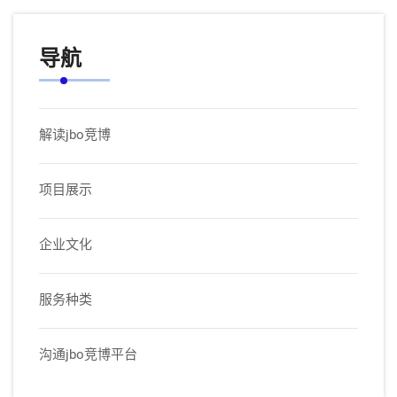
导航
解读jbo竞博
项目展示
企业文化
服务种类
沟通jbo竞博平台