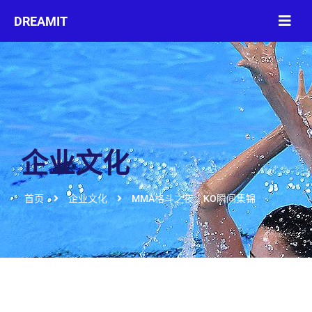
企业文化
首页
企业文化
MMA格斗之夜：KO瞬间集锦