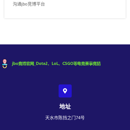
沟通jbo竞博平台
地址
天水市陈挡之门74号