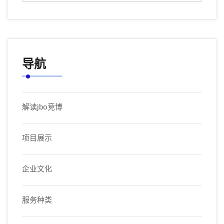
导航
解读jbo竞博
项目展示
企业文化
服务种类