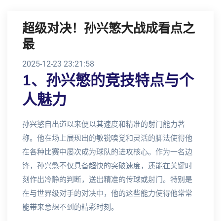
超级对决！孙兴慜大战成看点之
最
2025-12-23 23:21:58
1、孙兴慜的竞技特点与个
人魅力
孙兴慜自出道以来便以其速度和精准的射门能力著
称。他在场上展现出的敏锐嗅觉和灵活的脚法使得他
在各种比赛中屡次成为球队的进攻核心。作为一名边
锋，孙兴慜不仅具备超快的突破速度，还能在关键时
刻作出冷静的判断，送出精准的传球或射门。特别是
在与世界级对手的对决中，他的这些能力使得他常常
能带来意想不到的精彩时刻。