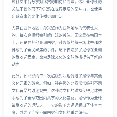
过社交平台分享对比赛的期待和看法。这种全球性的
关注不仅体现了孙兴慜在世界足坛的影响力，也使得
足球赛事的文化传播更加广泛。
尤其在亚洲地区，孙兴慜作为亚洲足球的代表性人
物，每次亮相都会引起广泛的关注。无论是在韩国本
土，还是在其他亚洲国家，孙兴慜的每一场比赛都仿
佛成为了全民聚焦的事件。这不仅增加了足球在亚洲
的受欢迎程度，也为足球文化的全球传播提供了新的
动力。
此外，孙兴慜的每一次超级对决也促进了足球与其他
文化元素的融合。例如，孙兴慜的比赛常常吸引不同
文化背景的球迷观赛，这种跨文化的碰撞使得足球赛
事成为了全球范围内共享的文化盛宴。足球作为全球
最受欢迎的运动之一，它的影响力远远超出了体育本
身，成为了连接不同国家和文化的重要纽带。