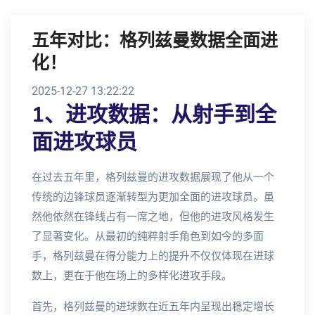
五年对比：格列兹曼数据全面进
化！
2025-12-27 13:22:22
1、进攻数据：从射手到全
面进攻球员
在过去五年里，格列兹曼的进攻数据展现了他从一个
传统的边锋球员逐渐转型为更加全面的进攻球员。虽
然他依然在锋线占有一席之地，但他的进攻风格发生
了显著变化。从最初的纯粹射手角色到如今的多面
手，格列兹曼在得分能力上的提升不仅仅体现在进球
数上，更在于他在场上的多样化进攻手段。
首先，格列兹曼的进球数在近五年内呈现出稳定增长