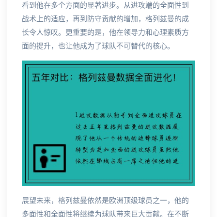
看到他在多个方面的显著进步。从进攻端的全面性到
战术上的适应，再到防守贡献的增加，格列兹曼的成
长令人惊叹。更重要的是，他在领导力和心理素质方
面的提升，也让他成为了球队不可替代的核心。
展望未来，格列兹曼依然是欧洲顶级球员之一，他的
多面性和全面性将继续为球队带来巨大贡献。在不断