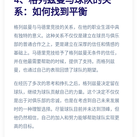
4、格列兹曼与球队的关
系：如何找到平衡
格列兹曼与马德里竞技的关系，在他的职业生涯中具
有独特的意义。这种关系不仅仅是建立在球员与俱乐
部的普通合作之上，更是建立在深厚的信任和情感的
基础上。马德里竞技给予了格列兹曼无条件的信任，
并在他最需要帮助的时候，提供了支持。而格列兹
曼，也通过自己的表现回馈了球队的期望。
在经历了多次的思考和挣扎之后，格列兹曼决定留在
球队，继续为球队贡献自己的力量。这个决定不仅仅
是出于对俱乐部的忠诚，也是在考虑到自己未来发展
时的一种理智选择。尽管球队目前并未达到顶峰，但
他仍然相信，自己的加入和努力能够帮助球队实现更
高的目标。