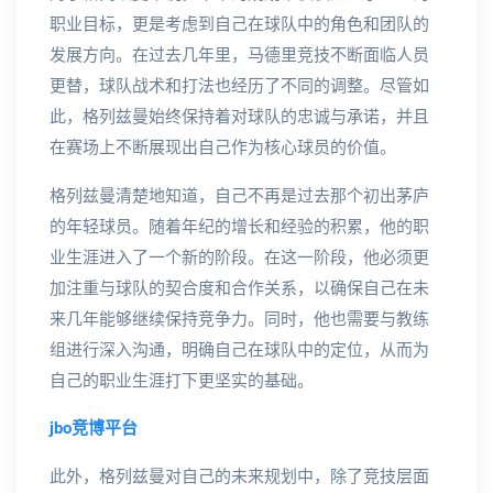
职业目标，更是考虑到自己在球队中的角色和团队的
发展方向。在过去几年里，马德里竞技不断面临人员
更替，球队战术和打法也经历了不同的调整。尽管如
此，格列兹曼始终保持着对球队的忠诚与承诺，并且
在赛场上不断展现出自己作为核心球员的价值。
格列兹曼清楚地知道，自己不再是过去那个初出茅庐
的年轻球员。随着年纪的增长和经验的积累，他的职
业生涯进入了一个新的阶段。在这一阶段，他必须更
加注重与球队的契合度和合作关系，以确保自己在未
来几年能够继续保持竞争力。同时，他也需要与教练
组进行深入沟通，明确自己在球队中的定位，从而为
自己的职业生涯打下更坚实的基础。
jbo竞博平台
此外，格列兹曼对自己的未来规划中，除了竞技层面