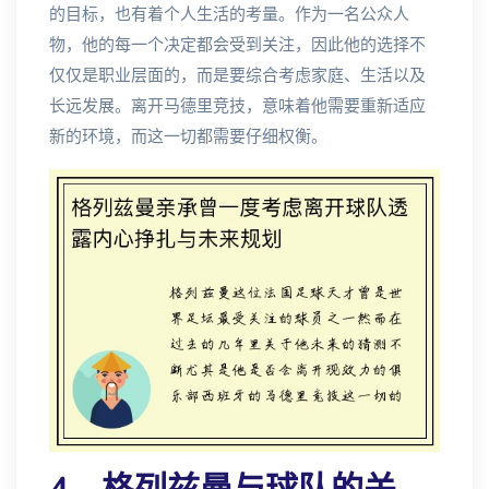
的目标，也有着个人生活的考量。作为一名公众人
物，他的每一个决定都会受到关注，因此他的选择不
仅仅是职业层面的，而是要综合考虑家庭、生活以及
长远发展。离开马德里竞技，意味着他需要重新适应
新的环境，而这一切都需要仔细权衡。