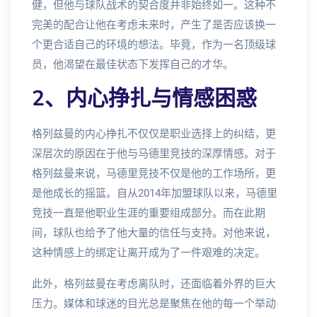
健，但他与球队战术的契合度并非始终如一。这种不
完美的配合让他在考虑未来时，产生了是否应该换一
个更合适自己的环境的想法。毕竟，作为一名顶级球
员，他渴望在最佳状态下发挥自己的才华。
2、内心挣扎与情感困惑
格列兹曼的内心挣扎不仅仅是职业选择上的纠结，更
深层次的原因在于他与马德里竞技的深厚情感。对于
格列兹曼来说，马德里竞技不仅是他的工作场所，更
是他成长的摇篮。自从2014年加盟球队以来，马德里
竞技一直是他职业生涯的重要组成部分。而在此期
间，球队也给予了他大量的信任与支持。对他来说，
这种情感上的绑定让离开成为了一件艰难的决定。
此外，格列兹曼在考虑离队时，还面临着外界的巨大
压力。媒体和球迷的目光总是聚焦在他的每一个举动