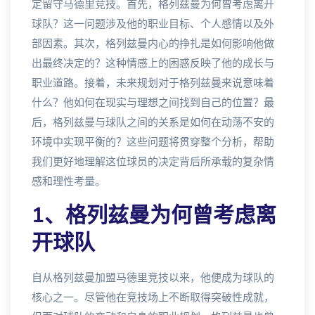
定留守马德里竞技。首先，格列兹曼为何曾考虑离开
球队？这一问题涉及他的职业目标、个人感情以及外
部因素。其次，格列兹曼内心的挣扎是如何影响他做
出最终决定的？这种情感上的困惑反映了他的成长与
职业道路。接着，未来规划对于格列兹曼来说意味着
什么？他如何在现实与理想之间找到自己的位置？最
后，格列兹曼与球队之间的关系是如何在动荡不安的
环境中实现平衡的？这些问题将贯穿整个分析，帮助
我们更好地理解这位球员的决定背后所承载的复杂情
感和理性考量。
1、格列兹曼为何曾考虑离
开球队
自从格列兹曼加盟马德里竞技以来，他便成为球队的
核心之一。尽管他在竞技场上不断取得突破性成就，