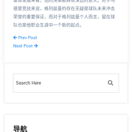
整体发展来看，他的决策都具有深远的意义。对于马
德里竞技来说，格列兹曼的存在无疑是球队未来冲击
荣誉的重要保证，而对于格列兹曼个人而言，留在球
队也是他职业生涯中一个新的起点。
Prev Post
Next Post
导航