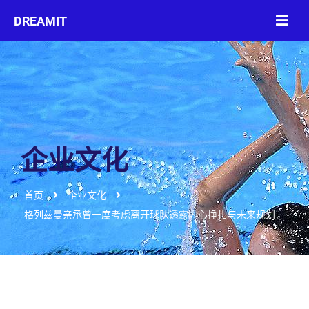
企业文化
首页
企业文化
格列兹曼亲承曾一度考虑离开球队透露内心挣扎与未来规划