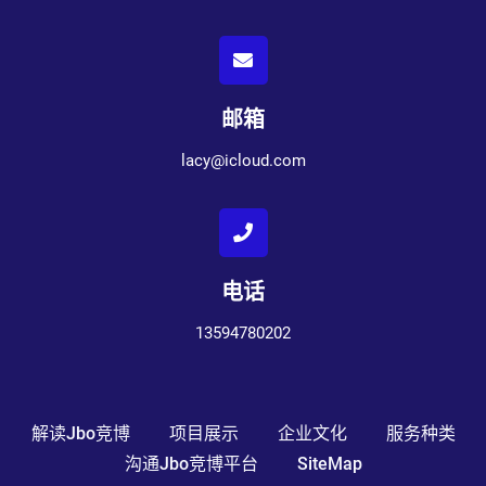
邮箱
lacy@icloud.com
电话
13594780202
解读jbo竞博
项目展示
企业文化
服务种类
沟通jbo竞博平台
SiteMap