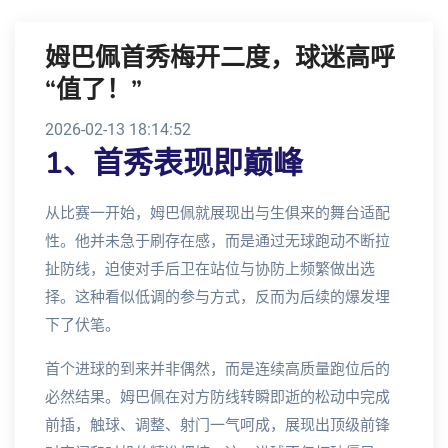
姆巴佩首秀梅开二度，球迷高呼
“值了！”
2026-02-13 18:14:52
1、首秀表现即巅峰
从比赛一开始，姆巴佩就展现出与生俱来的舞台适配
性。他并未急于刷存在感，而是通过无球跑动不断拉
扯防线，迫使对手后卫在站位与协防上频繁做出选
择。这种看似低调的参与方式，反而为后续的爆发埋
下了伏笔。
首个进球的到来并非偶然，而是连续高质量跑位后的
必然结果。姆巴佩在对方防线转瞬即逝的松动中完成
前插，触球、调整、射门一气呵成，展现出顶级前锋