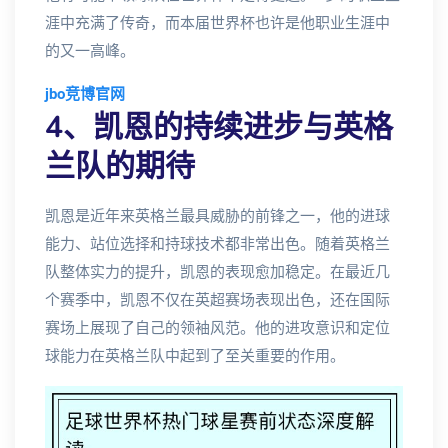
涯中充满了传奇，而本届世界杯也许是他职业生涯中
的又一高峰。
jbo竞博官网
4、凯恩的持续进步与英格
兰队的期待
凯恩是近年来英格兰最具威胁的前锋之一，他的进球
能力、站位选择和持球技术都非常出色。随着英格兰
队整体实力的提升，凯恩的表现愈加稳定。在最近几
个赛季中，凯恩不仅在英超赛场表现出色，还在国际
赛场上展现了自己的领袖风范。他的进攻意识和定位
球能力在英格兰队中起到了至关重要的作用。