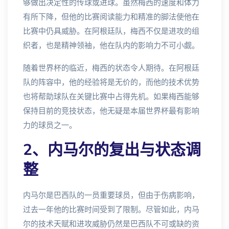
够做出决定性的传球或进球。虽然梅西的速度和体力
有所下降，但他的比赛阅读能力和精准的脚法使他在
比赛中仍具威胁。在阿根廷队，梅西不仅是进攻的组
织者，也是精神领袖，他在队内的影响力不可小觑。
随着世界杯的临近，梅西的状态令人期待。在阿根廷
队的阵容中，他的经验将是无价的，而他的技术优势
也将帮助球队在关键比赛中占得先机。如果梅西能够
保持目前的竞技状态，他无疑是本届世界杯最有影响
力的球员之一。
2、内马尔的复出与状态调
整
内马尔是巴西队的一员重要球员，但由于伤病影响，
过去一年他的比赛时间受到了限制。尽管如此，内马
尔的技术天赋和进攻威胁仍然是巴西队不可或缺的资