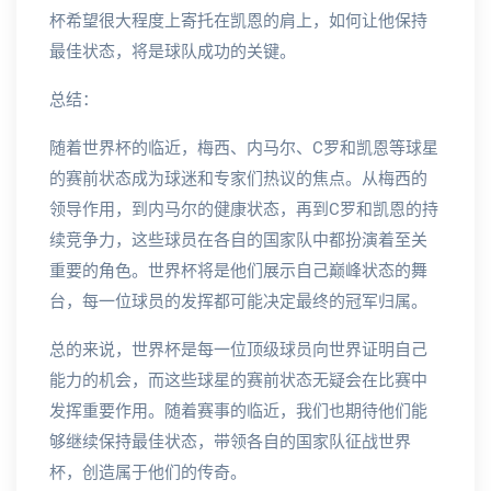
杯希望很大程度上寄托在凯恩的肩上，如何让他保持
最佳状态，将是球队成功的关键。
总结：
随着世界杯的临近，梅西、内马尔、C罗和凯恩等球星
的赛前状态成为球迷和专家们热议的焦点。从梅西的
领导作用，到内马尔的健康状态，再到C罗和凯恩的持
续竞争力，这些球员在各自的国家队中都扮演着至关
重要的角色。世界杯将是他们展示自己巅峰状态的舞
台，每一位球员的发挥都可能决定最终的冠军归属。
总的来说，世界杯是每一位顶级球员向世界证明自己
能力的机会，而这些球星的赛前状态无疑会在比赛中
发挥重要作用。随着赛事的临近，我们也期待他们能
够继续保持最佳状态，带领各自的国家队征战世界
杯，创造属于他们的传奇。