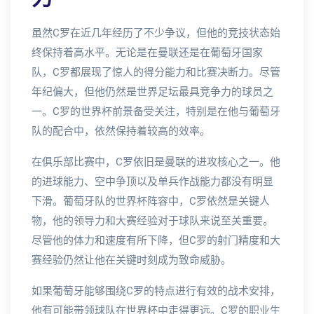
虽然C罗在近几年经历了不少争议，但他的竞技状态始
终保持着高水平。无论是在曼联还是在葡萄牙国家
队，C罗都展现了惊人的得分能力和比赛决断力。尽管
年纪偏大，但他仍然是世界足坛最具竞争力的球员之
一。C罗的世界杯前景备受关注，特别是在他与葡萄牙
队的配合中，依然保持着较高的效率。
在俱乐部比赛中，C罗依旧是曼联的进攻核心之一。他
的进球能力、空中争顶以及单兵作战能力都没有明显
下滑。葡萄牙队的世界杯阵容中，C罗依然是关键人
物，他的领导力和大赛经验对于球队来说至关重要。
尽管他的体力和速度有所下降，但C罗的射门精度和大
赛经验仍然让他在关键时刻成为致命威胁。
如果葡萄牙能够围绕C罗的特点进行有效的战术安排，
他有可能带领球队在世界杯中走得更远。C罗的职业生