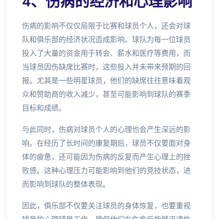
4、伤病的经济和心理影响
伤病的影响不仅仅局限于比赛和球员个人，还会对球
队和俱乐部的经济状况造成影响。球队为每一位球员
投入了大量的资金用于转会、薪水和医疗等费用，而
当球员因伤缺席比赛时，这些投入并未带来预期的回
报。尤其是一些明星球员，他们的缺席往往意味着观
众和赞助商的收入减少，甚至可能影响到球队的赛季
目标和成绩。
与此同时，伤病对球员个人的心理也会产生深远的影
响。在经历了长时间的康复期后，球员不仅要面对身
体的疲惫，还可能因为伤病的反复而产生心理上的挫
败感。这种心理压力可能影响到他们的竞技状态，进
而影响到球队的整体表现。
因此，俱乐部不仅要关注球员的身体恢复，也要重视