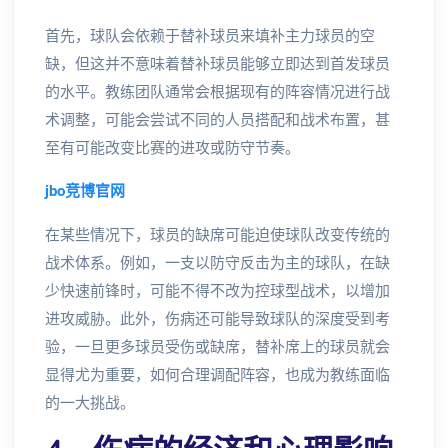
首先，球队会依赖于替补球员来填补主力球员的空
缺，但这并不意味着替补球员能够立即达到首发球员
的水平。教练团队通常会根据现有的阵容情况进行战
术调整，可能会尝试不同的人员搭配和战术布置，甚
至有可能改变比赛的进攻或防守节奏。
jbo竞博官网
在某些情况下，球员的缺席可能迫使球队改变传统的
战术体系。例如，一支以防守反击为主的球队，在缺
少快速前锋时，可能不得不改为控球型战术，以增加
进攻威胁。此外，伤病还可能导致球队的深度受到考
验，一旦更多球员受伤或缺席，替补席上的球员就会
显得尤为重要，如何合理调配阵容，也成为教练面临
的一大挑战。