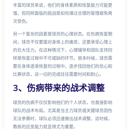
丰富的球员来说，他们的身体素质和恢复能力可能更
强，但同样面临的挑战是如何通过合理的管理避免再
次受伤。
另一个复杂的因素是球员的心理状态。在伤病恢复期
间，球员不仅要面对身体上的痛苦，还要承受心理上
的巨大压力。在这种情况下，心理辅导和团队支持同
样是恢复过程中不可或缺的环节。很多时候，球员需
要在身体逐渐恢复的过程中，逐步找回他们的信心和
比赛状态，这一切的完成往往需要时间和耐心。
3、伤病带来的战术调整
球员的伤病不仅仅影响他们的个人状态，也直接影响
球队的战术布局。尤其是当主力球员或关键球员因伤
无法参赛时，球队必须迅速做出战术调整。这时候，
教练的应变能力就显得尤为重要。