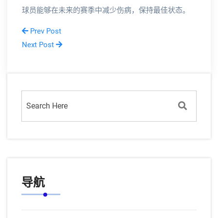
球员能够在未来的赛季中减少伤病，保持最佳状态。
Prev Post
Next Post
导航