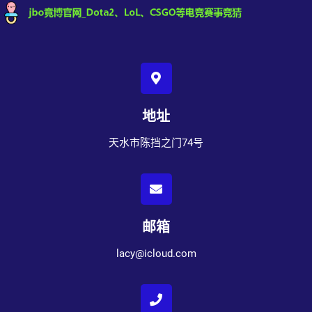
地址
天水市陈挡之门74号
邮箱
lacy@icloud.com