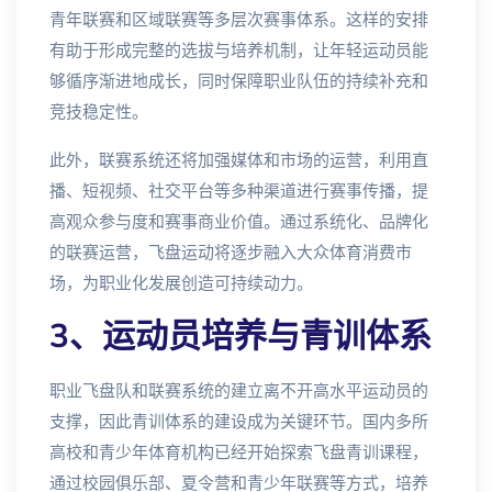
青年联赛和区域联赛等多层次赛事体系。这样的安排
有助于形成完整的选拔与培养机制，让年轻运动员能
够循序渐进地成长，同时保障职业队伍的持续补充和
竞技稳定性。
此外，联赛系统还将加强媒体和市场的运营，利用直
播、短视频、社交平台等多种渠道进行赛事传播，提
高观众参与度和赛事商业价值。通过系统化、品牌化
的联赛运营，飞盘运动将逐步融入大众体育消费市
场，为职业化发展创造可持续动力。
3、运动员培养与青训体系
职业飞盘队和联赛系统的建立离不开高水平运动员的
支撑，因此青训体系的建设成为关键环节。国内多所
高校和青少年体育机构已经开始探索飞盘青训课程，
通过校园俱乐部、夏令营和青少年联赛等方式，培养