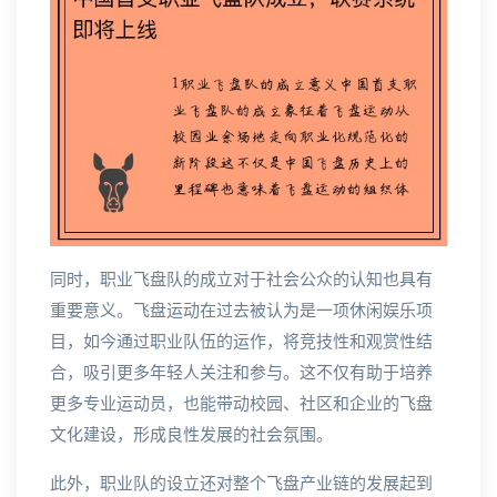
同时，职业飞盘队的成立对于社会公众的认知也具有
重要意义。飞盘运动在过去被认为是一项休闲娱乐项
目，如今通过职业队伍的运作，将竞技性和观赏性结
合，吸引更多年轻人关注和参与。这不仅有助于培养
更多专业运动员，也能带动校园、社区和企业的飞盘
文化建设，形成良性发展的社会氛围。
此外，职业队的设立还对整个飞盘产业链的发展起到