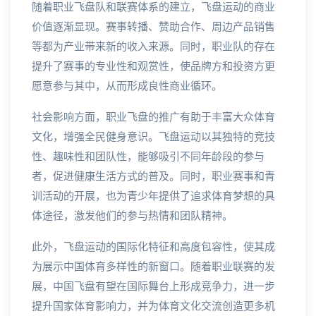
随着职业飞盘队和联赛体系的建立，飞盘运动的商业
价值逐渐显现。赛事转播、赞助合作、周边产品销售
等都为产业带来新的收入来源。同时，职业队的存在
提升了赛事的专业性和观赏性，使品牌方和投资方更
愿意参与其中，从而形成良性商业循环。
社会影响方面，职业飞盘的推广有助于丰富大众体育
文化，增强全民健身意识。飞盘运动以其独特的竞技
性、趣味性和团队性，能够吸引不同年龄段的参与
者，促进健康生活方式的普及。同时，职业赛事和青
训活动的开展，也为青少年提供了追求体育梦想的具
体途径，激发他们的参与热情和团队精神。
此外，飞盘运动的国际化特征和高度包容性，使其成
为展示中国体育多样性的新窗口。随着职业联赛的发
展，中国飞盘有望在国际舞台上形成竞争力，进一步
提升国家体育影响力，并为体育文化交流创造更多机