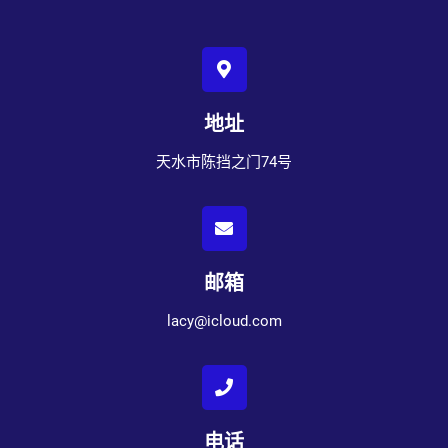
地址
天水市陈挡之门74号
邮箱
lacy@icloud.com
电话