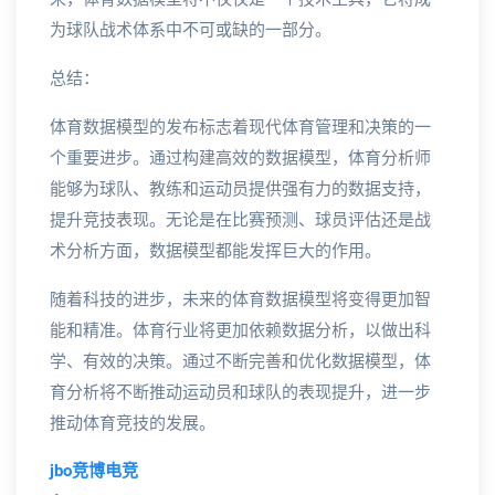
为球队战术体系中不可或缺的一部分。
总结：
体育数据模型的发布标志着现代体育管理和决策的一
个重要进步。通过构建高效的数据模型，体育分析师
能够为球队、教练和运动员提供强有力的数据支持，
提升竞技表现。无论是在比赛预测、球员评估还是战
术分析方面，数据模型都能发挥巨大的作用。
随着科技的进步，未来的体育数据模型将变得更加智
能和精准。体育行业将更加依赖数据分析，以做出科
学、有效的决策。通过不断完善和优化数据模型，体
育分析将不断推动运动员和球队的表现提升，进一步
推动体育竞技的发展。
jbo竞博电竞