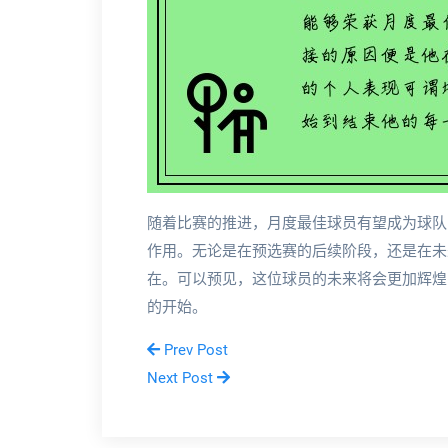
随着比赛的推进，月度最佳球员有望成为球队
作用。无论是在预选赛的后续阶段，还是在未
在。可以预见，这位球员的未来将会更加辉煌
的开始。
Prev Post
Next Post