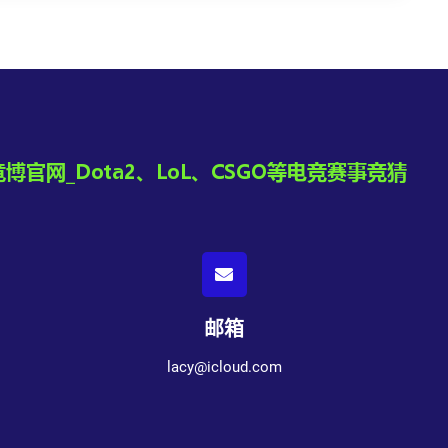
邮箱
lacy@icloud.com