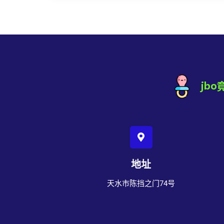
地址
天水市陈挡之门74号