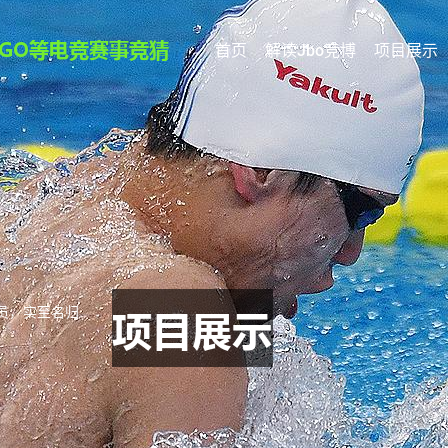
首页
解读jbo竞博
项目展示
员，实至名归