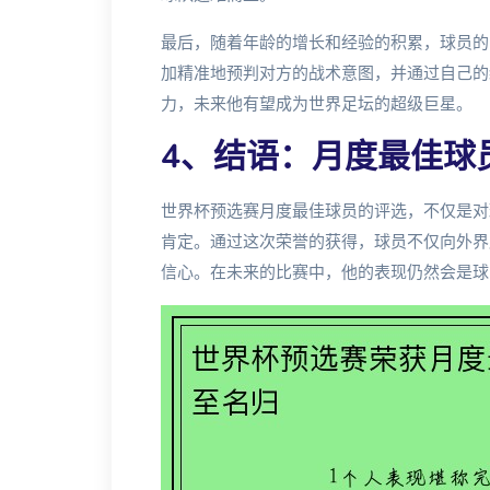
最后，随着年龄的增长和经验的积累，球员的
加精准地预判对方的战术意图，并通过自己的
力，未来他有望成为世界足坛的超级巨星。
4、结语：月度最佳球
世界杯预选赛月度最佳球员的评选，不仅是对
肯定。通过这次荣誉的获得，球员不仅向外界
信心。在未来的比赛中，他的表现仍然会是球