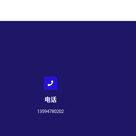
电话
13594780202