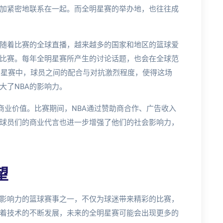
更加紧密地联系在一起。而全明星赛的举办地，也往往成
随着比赛的全球直播，越来越多的国家和地区的篮球爱
比赛。每年全明星赛所产生的讨论话题，也会在全球范
全明星赛中，球员之间的配合与对抗激烈程度，使得这场
大了NBA的影响力。
商业价值。比赛期间，NBA通过赞助商合作、广告收入
球员们的商业代言也进一步增强了他们的社会影响力，
望
具影响力的篮球赛事之一，不仅为球迷带来精彩的比赛，
着技术的不断发展，未来的全明星赛可能会出现更多的