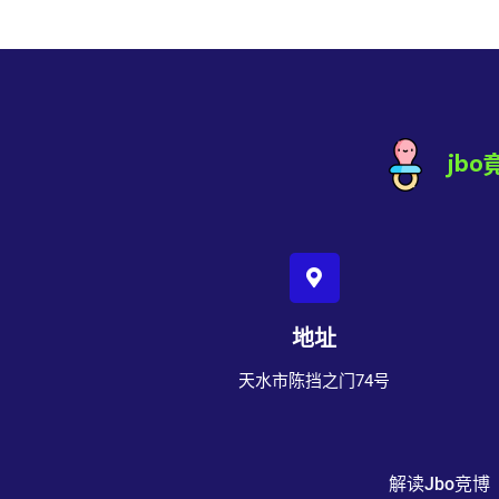
地址
天水市陈挡之门74号
解读jbo竞博