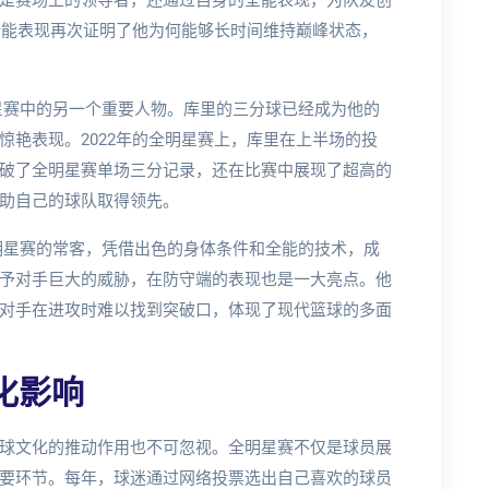
是赛场上的领导者，还通过自身的全能表现，为队友创
的全能表现再次证明了他为何能够长时间维持巅峰状态，
星赛中的另一个重要人物。库里的三分球已经成为他的
惊艳表现。2022年的全明星赛上，库里在上半场的投
破了全明星赛单场三分记录，还在比赛中展现了超高的
助自己的球队取得领先。
明星赛的常客，凭借出色的身体条件和全能的技术，成
给予对手巨大的威胁，在防守端的表现也是一大亮点。他
对手在进攻时难以找到突破口，体现了现代篮球的多面
化影响
篮球文化的推动作用也不可忽视。全明星赛不仅是球员展
要环节。每年，球迷通过网络投票选出自己喜欢的球员