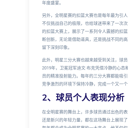
年度盛宴。
另外，全明星赛的扣篮大赛也是每年最为引人
不仅挑战自己的极限，也给球迷带来了一次次的
的扣篮大赛上，展示了一系列令人震撼的扣篮
断创新，无论是借助道具，还是挑战不同的高
留下深刻印象。
此外，明星三分大赛也越来越受到关注，球员
2019年，卫冕冠军迪文·布克凭借冷静的心
员的精准投射能力。每年的三分大赛都能吸引
竞争激烈的环境下保持冷静，完成一个又一个
2、球员个人表现分析
在全明星赛的舞台上，许多球员通过出色的表
还是新兴的年轻力量，都在这场舞台上展现了