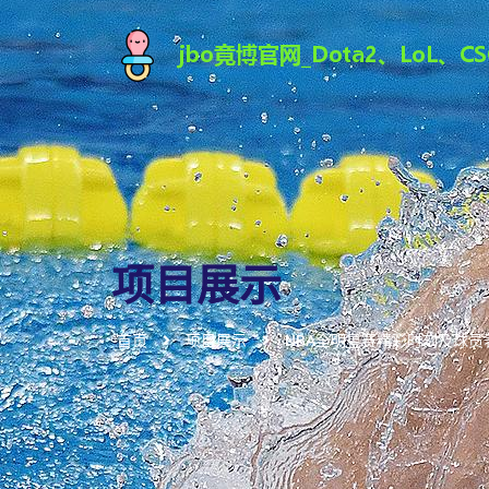
项目展示
首页
项目展示
NBA全明星赛精彩时刻及球员