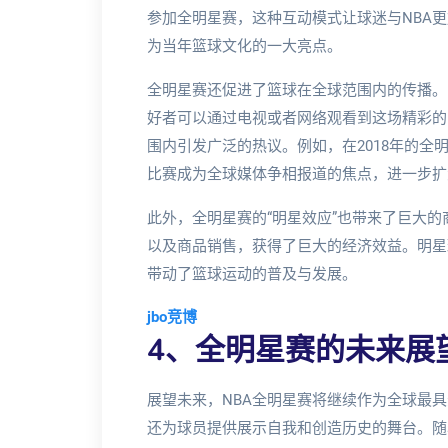
参加全明星赛，这种互动模式让球迷与NBA
为当年篮球文化的一大亮点。
全明星赛还促进了篮球在全球范围内的传播。
好者可以通过电视或者网络观看到这场精彩的
围内引发广泛的热议。例如，在2018年的
比赛成为全球媒体争相报道的焦点，进一步扩
此外，全明星赛的“明星效应”也带来了巨大的
以及商品销售，获得了巨大的经济效益。明星
带动了篮球运动的普及与发展。
jbo竞博
4、全明星赛的未来展
展望未来，NBA全明星赛将继续作为全球最
还为球员提供展示自我和创造历史的舞台。随