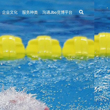
企业文化
服务种类
沟通jbo竞博平台