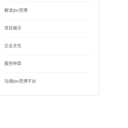
解读jbo竞博
项目展示
企业文化
服务种类
沟通jbo竞博平台