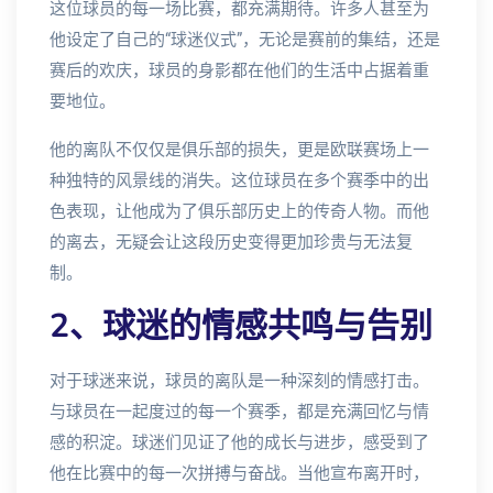
这位球员的每一场比赛，都充满期待。许多人甚至为
他设定了自己的“球迷仪式”，无论是赛前的集结，还是
赛后的欢庆，球员的身影都在他们的生活中占据着重
要地位。
他的离队不仅仅是俱乐部的损失，更是欧联赛场上一
种独特的风景线的消失。这位球员在多个赛季中的出
色表现，让他成为了俱乐部历史上的传奇人物。而他
的离去，无疑会让这段历史变得更加珍贵与无法复
制。
2、球迷的情感共鸣与告别
对于球迷来说，球员的离队是一种深刻的情感打击。
与球员在一起度过的每一个赛季，都是充满回忆与情
感的积淀。球迷们见证了他的成长与进步，感受到了
他在比赛中的每一次拼搏与奋战。当他宣布离开时，