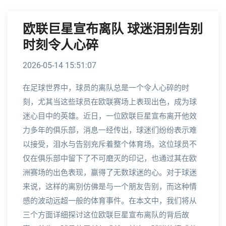
欧联巨星宣布离队 球迷泪别告别
时刻令人心碎
2026-05-14 15:51:07
在足球世界中，球员的离队总是一个令人心碎的时
刻，尤其当这些球员在欧联赛场上表现出色，成为球
迷心目中的英雄。近日，一位欧联巨星宣布离开他效
力多年的俱乐部，消息一经传出，球迷们纷纷表示难
以接受，泪水与告别充斥着整个体育场。这位球员不
仅在俱乐部中留下了不可磨灭的印记，也通过其在欧
洲赛场的出色表现，赢得了无数球迷的心。对于球迷
来说，这样的离别仿佛是与一个朋友告别，而这种情
感的波动远超一般的体育事件。在本文中，我们将从
三个方面详细探讨这位欧联巨星宣布离队的背后故