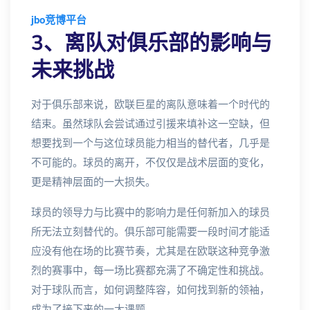
jbo竞博平台
3、离队对俱乐部的影响与
未来挑战
对于俱乐部来说，欧联巨星的离队意味着一个时代的
结束。虽然球队会尝试通过引援来填补这一空缺，但
想要找到一个与这位球员能力相当的替代者，几乎是
不可能的。球员的离开，不仅仅是战术层面的变化，
更是精神层面的一大损失。
球员的领导力与比赛中的影响力是任何新加入的球员
所无法立刻替代的。俱乐部可能需要一段时间才能适
应没有他在场的比赛节奏，尤其是在欧联这种竞争激
烈的赛事中，每一场比赛都充满了不确定性和挑战。
对于球队而言，如何调整阵容，如何找到新的领袖，
成为了接下来的一大课题。