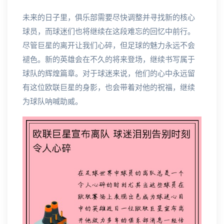
未来的日子里，俱乐部需要尽快调整并寻找新的核心
球员，而球迷们也将继续在这段难忘的回忆中前行。
尽管巨星的离开让我们心碎，但足球的魅力永远不会
褪色。新的英雄会在不久的将来登场，继续书写属于
球队的辉煌篇章。对于球迷来说，他们的心中永远留
有这位欧联巨星的身影，也会带着对他的祝福，继续
为球队呐喊助威。