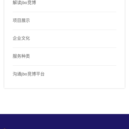
解读jbo竞博
项目展示
企业文化
服务种类
沟通jbo竞博平台