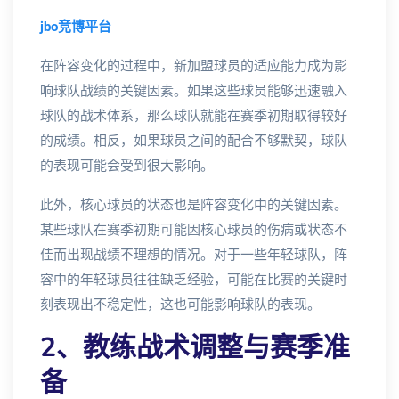
jbo竞博平台
在阵容变化的过程中，新加盟球员的适应能力成为影
响球队战绩的关键因素。如果这些球员能够迅速融入
球队的战术体系，那么球队就能在赛季初期取得较好
的成绩。相反，如果球员之间的配合不够默契，球队
的表现可能会受到很大影响。
此外，核心球员的状态也是阵容变化中的关键因素。
某些球队在赛季初期可能因核心球员的伤病或状态不
佳而出现战绩不理想的情况。对于一些年轻球队，阵
容中的年轻球员往往缺乏经验，可能在比赛的关键时
刻表现出不稳定性，这也可能影响球队的表现。
2、教练战术调整与赛季准
备