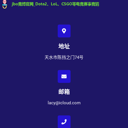
地址
天水市陈挡之门74号
邮箱
lacy@icloud.com