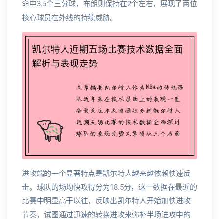
命中3.5个三分球，布朗则保持在2个左右，展现了两位
核心球员在外线的持续威胁。
进攻端的一个显著特点是凯尔特人越来越依赖快速反
击。球队的场均快攻得分为18.5分，这一数据在最近的
比赛中明显高于以往，反映出凯尔特人开始加快进攻
节奏，试图通过迅速的转换进攻来弥补半场进攻中的