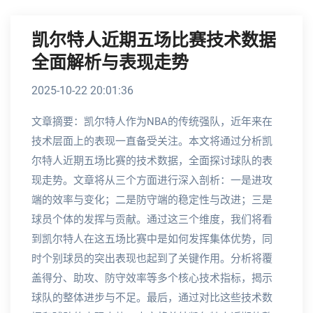
凯尔特人近期五场比赛技术数据
全面解析与表现走势
2025-10-22 20:01:36
文章摘要：凯尔特人作为NBA的传统强队，近年来在
技术层面上的表现一直备受关注。本文将通过分析凯
尔特人近期五场比赛的技术数据，全面探讨球队的表
现走势。文章将从三个方面进行深入剖析：一是进攻
端的效率与变化；二是防守端的稳定性与改进；三是
球员个体的发挥与贡献。通过这三个维度，我们将看
到凯尔特人在这五场比赛中是如何发挥集体优势，同
时个别球员的突出表现也起到了关键作用。分析将覆
盖得分、助攻、防守效率等多个核心技术指标，揭示
球队的整体进步与不足。最后，通过对比这些技术数