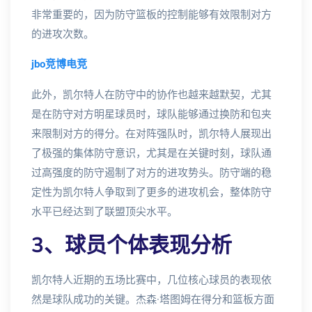
非常重要的，因为防守篮板的控制能够有效限制对方
的进攻次数。
jbo竞博电竞
此外，凯尔特人在防守中的协作也越来越默契，尤其
是在防守对方明星球员时，球队能够通过换防和包夹
来限制对方的得分。在对阵强队时，凯尔特人展现出
了极强的集体防守意识，尤其是在关键时刻，球队通
过高强度的防守遏制了对方的进攻势头。防守端的稳
定性为凯尔特人争取到了更多的进攻机会，整体防守
水平已经达到了联盟顶尖水平。
3、球员个体表现分析
凯尔特人近期的五场比赛中，几位核心球员的表现依
然是球队成功的关键。杰森·塔图姆在得分和篮板方面