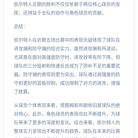
凯尔特人近期的胜利不仅仅依赖于两位核心球员的发
挥，还得益于全队的协作与角色球员的贡献。
总结：
凯尔特人在近期五场比赛中的表现无疑体现了球队在
进攻端和防守端的综合实力。虽然进攻端有所波动，
尤其是在面对高强度防守时，进攻效率有所下降，但
球队的三分投射和快速反击成为了弥补不足的重要武
器。防守端的表现则更为突出，球队通过高强度的防
守和更好的篮板控制，成功限制了对方的进攻，增强
了胜算。
从球员个体表现来看，塔图姆和布朗依旧是球队的绝
对核心，此外，角色球员的表现也在不断提升，为球
队带来了更多的深度和变化。综合来看，凯尔特人的
整体实力呈现出不断提升的趋势，球队在未来的比赛