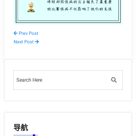
Prev Post
Next Post
导航