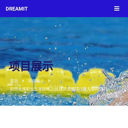
项目展示
首页
项目展示
因伤无缘职业生涯巅峰之战 球员遗憾错过最关键时刻