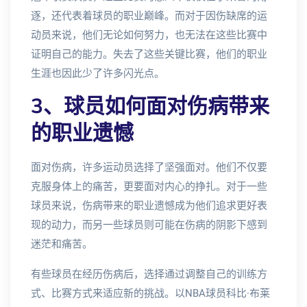
逐，还代表着球员的职业巅峰。而对于因伤缺席的运
动员来说，他们无论如何努力，也无法在这些比赛中
证明自己的能力。失去了这些关键比赛，他们的职业
生涯也因此少了许多闪光点。
3、球员如何面对伤病带来
的职业遗憾
面对伤病，许多运动员选择了坚强面对。他们不仅要
克服身体上的痛苦，更要面对内心的挣扎。对于一些
球员来说，伤病带来的职业遗憾成为他们追求更好表
现的动力，而另一些球员则可能在伤病的阴影下感到
迷茫和痛苦。
有些球员在经历伤病后，选择通过调整自己的训练方
式、比赛方式来适应新的挑战。以NBA球员科比·布莱