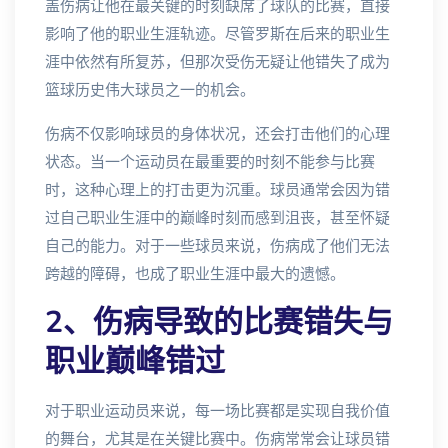
盖伤病让他在最关键的时刻缺席了球队的比赛，直接
影响了他的职业生涯轨迹。尽管罗斯在后来的职业生
涯中依然有所复苏，但那次受伤无疑让他错失了成为
篮球历史伟大球员之一的机会。
伤病不仅影响球员的身体状况，还会打击他们的心理
状态。当一个运动员在最重要的时刻不能参与比赛
时，这种心理上的打击更为沉重。球员通常会因为错
过自己职业生涯中的巅峰时刻而感到沮丧，甚至怀疑
自己的能力。对于一些球员来说，伤病成了他们无法
跨越的障碍，也成了职业生涯中最大的遗憾。
2、伤病导致的比赛错失与
职业巅峰错过
对于职业运动员来说，每一场比赛都是实现自我价值
的舞台，尤其是在关键比赛中。伤病常常会让球员错