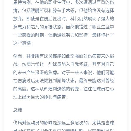
恩特为例，在他的职业生涯中，多次遭遇过严重的伤
病，包括跟腱断裂和膝盖手术等，但他始终没有选择
放弃。即使是在伤后复出时，科比仍然展现了强大的
意志力和超凡的竞技状态。虽然他错过了职业生涯中
一些巅峰的时刻，但他通过努力和坚持，最终弥补了
这些遗憾。
然而，并非所有球员都能如此坚强面对伤病带来的挑
战。伤病常常让一些球员陷入自我怀疑，甚至对自己
的未来产生深深的焦虑。对于一些人来说，他们可能
在伤病过后无法恢复到巅峰状态，最终未能达到曾经
的高度。这种从辉煌到遗憾的转变，往往让球员在心
理上经历巨大的挣扎与痛苦。
总结：
伤病对运动员的影响是深远且多层次的，尤其是当球