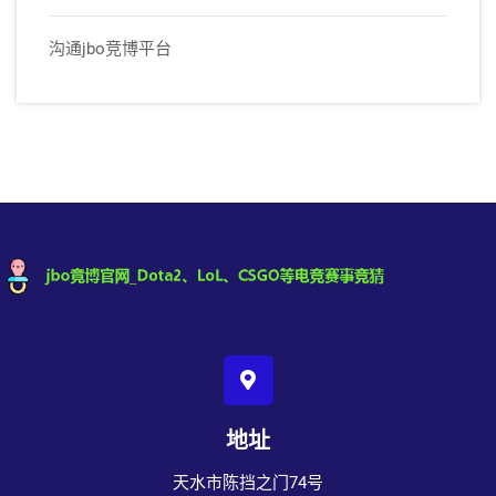
沟通jbo竞博平台
地址
天水市陈挡之门74号