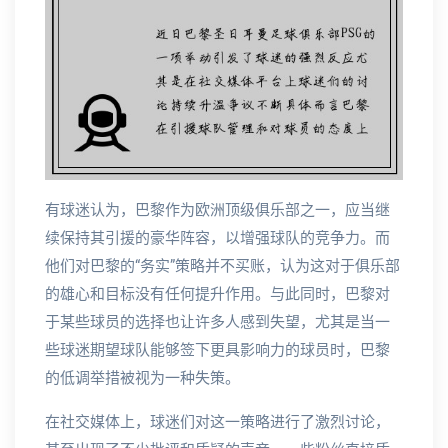
有球迷认为，巴黎作为欧洲顶级俱乐部之一，应当继
续保持其引援的豪华阵容，以增强球队的竞争力。而
他们对巴黎的“务实”策略并不买账，认为这对于俱乐部
的雄心和目标没有任何提升作用。与此同时，巴黎对
于某些球员的选择也让许多人感到失望，尤其是当一
些球迷期望球队能够签下更具影响力的球员时，巴黎
的低调举措被视为一种失策。
在社交媒体上，球迷们对这一策略进行了激烈讨论，