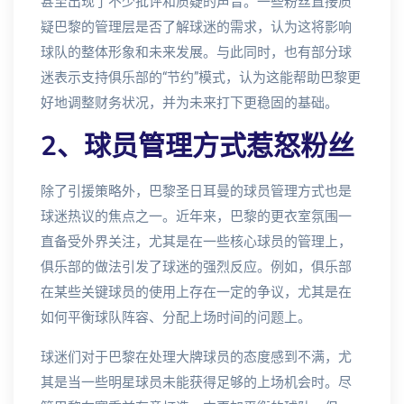
甚至出现了不少批评和质疑的声音。一些粉丝直接质
疑巴黎的管理层是否了解球迷的需求，认为这将影响
球队的整体形象和未来发展。与此同时，也有部分球
迷表示支持俱乐部的“节约”模式，认为这能帮助巴黎更
好地调整财务状况，并为未来打下更稳固的基础。
2、球员管理方式惹怒粉丝
除了引援策略外，巴黎圣日耳曼的球员管理方式也是
球迷热议的焦点之一。近年来，巴黎的更衣室氛围一
直备受外界关注，尤其是在一些核心球员的管理上，
俱乐部的做法引发了球迷的强烈反应。例如，俱乐部
在某些关键球员的使用上存在一定的争议，尤其是在
如何平衡球队阵容、分配上场时间的问题上。
球迷们对于巴黎在处理大牌球员的态度感到不满，尤
其是当一些明星球员未能获得足够的上场机会时。尽