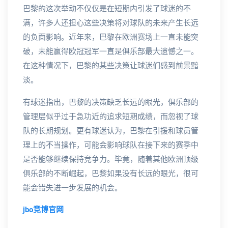
巴黎的这次举动不仅仅是在短期内引发了球迷的不
满，许多人还担心这些决策将对球队的未来产生长远
的负面影响。近年来，巴黎在欧洲赛场上一直未能突
破，未能赢得欧冠冠军一直是俱乐部最大遗憾之一。
在这种情况下，巴黎的某些决策让球迷们感到前景黯
淡。
有球迷指出，巴黎的决策缺乏长远的眼光，俱乐部的
管理层似乎过于急功近的追求短期成绩，而忽视了球
队的长期规划。更有球迷认为，巴黎在引援和球员管
理上的不当操作，可能会影响球队在接下来的赛季中
是否能够继续保持竞争力。毕竟，随着其他欧洲顶级
俱乐部的不断崛起，巴黎如果没有长远的眼光，很可
能会错失进一步发展的机会。
jbo竞博官网