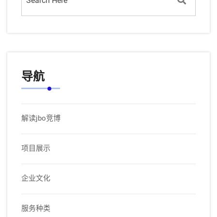
导航
解读jbo竞博
项目展示
企业文化
服务种类