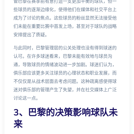
管巴黎在赛季前有意打造一支更加平衡的球队，但一
些球员的逐渐边缘化，使得他们在媒体和社交平台上
成为了讨论的焦点。这些球员的粉丝显然无法接受他
们未能在重要比赛中首发上场，甚至对于球队的战略
安排提出了质疑。
与此同时，巴黎管理层的公关处理也没有得到球迷的
认可。在许多球迷看来，巴黎未能有效地与球员沟
通，导致球员的情绪波动进一步加剧。球迷们认为，
俱乐部应该更多关注球员的心理状态和职业发展，而
不仅仅是从战术层面去考虑问题。这种疏离感使得球
迷对俱乐部的管理产生了失望，并在社交媒体上广泛
讨论这一点。
3、巴黎的决策影响球队未
来