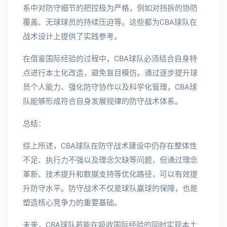
系中对防守细节的把控极为严格，例如对挡拆的协防
覆盖、无球球员的持续压迫等。这些都为CBA球队在
战术设计上提供了实践参考。
在借鉴国际经验的过程中，CBA球队必须结合自身特
点进行本土化改造，避免盲目模仿。通过逐步提升球
员个人能力、强化防守协作以及科学化管理，CBA球
队能够形成符合自身发展规律的防守战术体系。
总结：
综上所述，CBA球队在防守战术建设中仍存在整体性
不足、执行力不强以及理念欠缺等问题，但通过理念
革新、技术提升和数据支持等优化路径，可以有效提
升防守水平。防守战术不仅是球队赢球的保障，也是
塑造核心竞争力的重要基础。
未来，CBA球队若能在吸收国际经验的同时实现本土