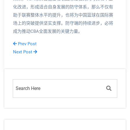
化改进，形成适合自身发展的防守体系，那么不仅有
助于联赛整体水平的提升，也将为中国篮球在国际赛
场上的突破提供坚实支撑。防守端的持续进步，必将
成为推动CBA全面发展的关键力量。
Prev Post
Next Post