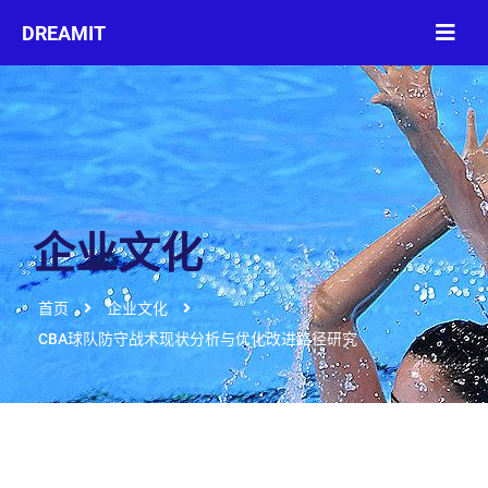
企业文化
首页
企业文化
CBA球队防守战术现状分析与优化改进路径研究