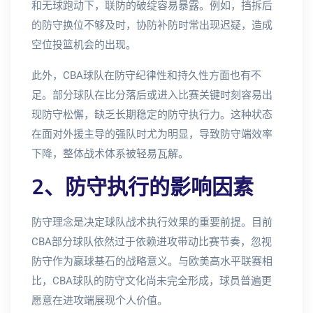
和无球跑动下，联防的破绽容易暴露。例如，挡拆后
的防守换位不够及时，协防补防时常出现迟疑，造成
空位投篮机会的出现。
此外，CBA球队在防守纪律性和持久性方面也有不
足。部分球队在比分落后或进入比赛关键时刻容易出
现防守松懈，缺乏长期稳定的防守执行力。这种状态
在面对外援主导的强队时尤为明显，导致防守端效率
下降，整体战术体系被轻易瓦解。
2、防守执行的影响因素
防守理念是决定球队战术执行效果的重要前提。目前
CBA部分球队依然过于依赖进攻带动比赛节奏，忽视
防守作为赢球基石的战略意义。与欧美高水平联赛相
比，CBA球队的防守文化尚未完全形成，球员普遍更
愿意在进攻端展现个人价值。