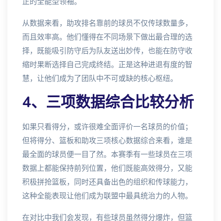
正的全能型领袖。
从数据来看，助攻排名靠前的球员不仅传球数量多，
而且效率高。他们懂得在不同场景下做出最合理的选
择，既能吸引防守后为队友送出妙传，也能在防守收
缩时果断选择自己完成终结。正是这种进退有度的智
慧，让他们成为了团队中不可或缺的核心枢纽。
4、三项数据综合比较分析
如果只看得分，或许很难全面评价一名球员的价值；
但将得分、篮板和助攻三项核心数据综合来看，谁是
最全面的球员便一目了然。本赛季有一些球员在三项
数据上都能保持前列位置，他们既能高效得分，又能
积极拼抢篮板，同时还具备出色的组织和传球能力，
这种全能表现让他们成为联盟中最具统治力的人物。
在对比中我们会发现，有些球员虽然得分爆炸，但篮