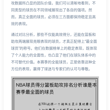
攻数据所凸显的团队价值，我们可以清晰地看到，不
同类型的球员在不同领域展现出了各自的强项。然
而，真正全面的球员，必须在三方面都保持稳定且高
效的表现。
通过对比分析，那些不仅能高效得分，还能在篮板和
助攻两端展现亮眼表现的球员，才真正配得上“最全面
球员”的称号。他们在数据榜单上的稳定表现，既体现
了个人能力的全面性，也凸显了他们在球队体系中的
不可替代价值。本赛季的全能球员，正是依靠这种全
方位的表现，赢得了球迷与专家们的认可与尊敬。