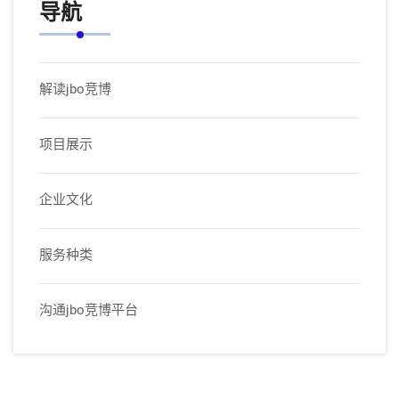
导航
解读jbo竞博
项目展示
企业文化
服务种类
沟通jbo竞博平台