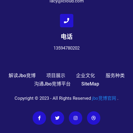
lacy@icloud.com
电话
13594780202
解读jbo竞博
项目展示
企业文化
服务种类
沟通jbo竞博平台
SiteMap
Copyright © 2023 - All Rights Reserved
jbo竞博官网
.