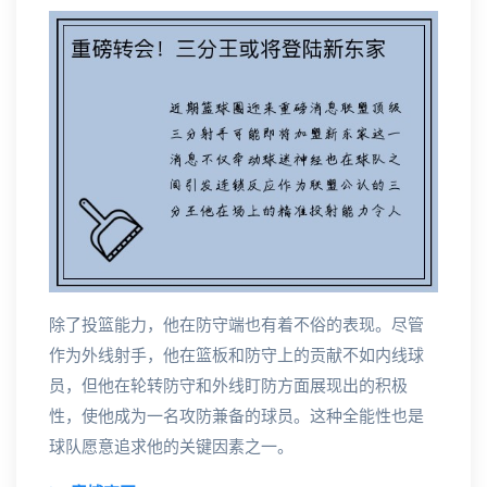
除了投篮能力，他在防守端也有着不俗的表现。尽管
作为外线射手，他在篮板和防守上的贡献不如内线球
员，但他在轮转防守和外线盯防方面展现出的积极
性，使他成为一名攻防兼备的球员。这种全能性也是
球队愿意追求他的关键因素之一。