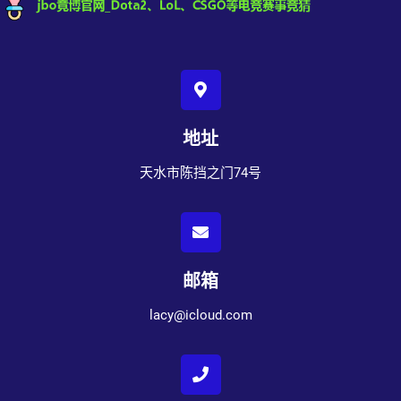
地址
天水市陈挡之门74号
邮箱
lacy@icloud.com