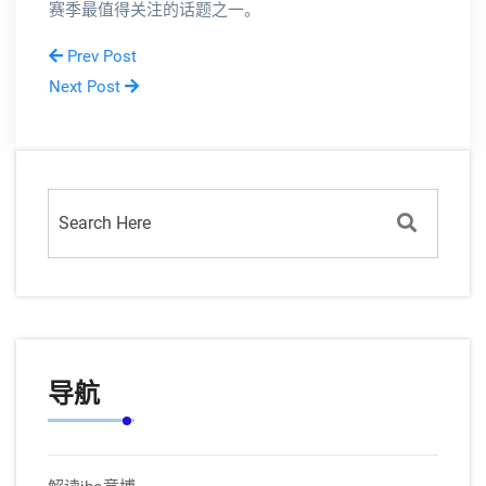
赛季最值得关注的话题之一。
Prev Post
Next Post
导航