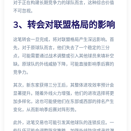
对于正在构建长期竞争力的球队而言，这种综合价值
不可忽视。
3、转会对联盟格局的影响
这笔转会一旦完成，将对联盟格局产生深远影响。首
先，对于原球队而言，他们失去了一个稳定的三分
点，可能需要通过战术调整或引入其他球员来填补空
缺。原球队的外线威胁下降，可能直接影响季后赛的
竞争力。
其次，新东家获得三分王后，其整体进攻效率预计会
显著提升。随着外线火力增强，他们的进攻选择将更
加多样化，这也可能使他们在东部或西部的排名产生
变化，从而影响季后赛对阵形势。
此外，这笔交易也可能引发其他球队的连锁反应。一
些队伍可能会调整阵容策略，加强外线防守或寻找潜