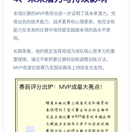
本场比赛的MVP表现也进一步证明了其未来潜力。凭
借出色的技术能力、战术素养和心理素质，他完全有
能力在未来的比赛中保持甚至超越本场的高水平表
现。
长期来看，他的稳定发挥将成为球队核心竞争力的重
要保障。通过不断积累比赛经验和调整训练方法，
MVP有望在联赛乃至国际赛场上持续发光发热。