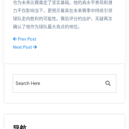
也为未来比赛奠定了坚实基础。他的高水平表现和潜
力不仅影响当下，更预示着其在未来赛季中持续引领
球队走向胜利的可能性。赛后评分的出炉，无疑再次
确认了他作为球队最大亮点的地位。
Prev Post
Next Post
导航