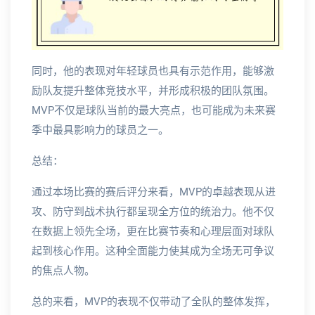
同时，他的表现对年轻球员也具有示范作用，能够激
励队友提升整体竞技水平，并形成积极的团队氛围。
MVP不仅是球队当前的最大亮点，也可能成为未来赛
季中最具影响力的球员之一。
总结：
通过本场比赛的赛后评分来看，MVP的卓越表现从进
攻、防守到战术执行都呈现全方位的统治力。他不仅
在数据上领先全场，更在比赛节奏和心理层面对球队
起到核心作用。这种全面能力使其成为全场无可争议
的焦点人物。
总的来看，MVP的表现不仅带动了全队的整体发挥，