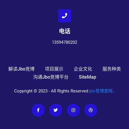
电话
13594780202
解读jbo竞博
项目展示
企业文化
服务种类
沟通jbo竞博平台
SiteMap
Copyright © 2023 - All Rights Reserved
jbo竞博官网
.