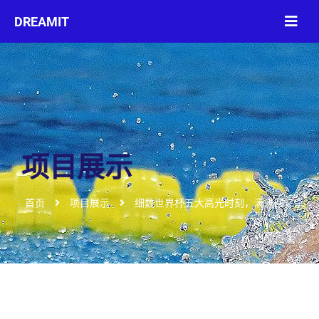
项目展示
首页
项目展示
细数世界杯五大高光时刻，满满回忆杀