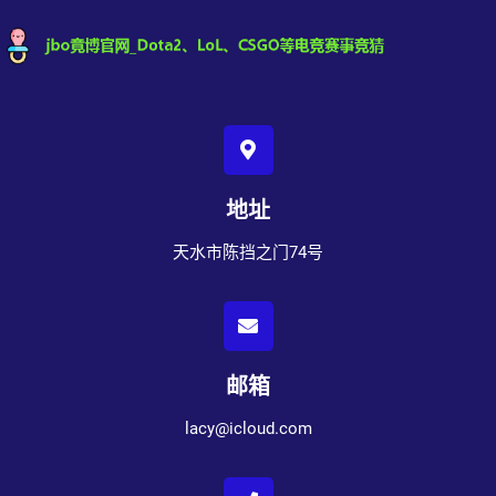
地址
天水市陈挡之门74号
邮箱
lacy@icloud.com