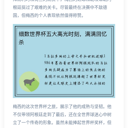
根廷挺过了艰难的关卡。尽管最终在决赛中不敌德
国，但梅西的个人表现依然值得称赞。
梅西的这次世界杯之旅，展示了他的成熟与坚韧。他
不仅带领阿根廷走到了最后，还在全世界球迷心中树
立了一个传奇的形象。虽然未能捧起世界杯奖杯，但