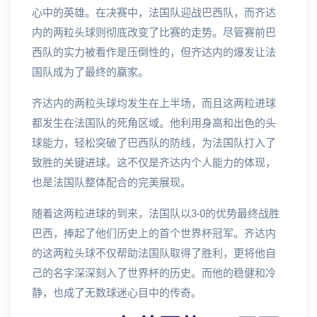
心中的英雄。在决赛中，法国队迎战巴西队，而齐达
内的两粒头球则彻底改变了比赛的走势。尽管赛前巴
西队的实力被看作是压倒性的，但齐达内的爆发让法
国队成为了最终的赢家。
齐达内的两粒头球均发生在上半场，而且这两粒进球
都发生在法国队的死角区域。他利用身高和出色的头
球能力，轻松突破了巴西队的防线，为法国队打入了
致胜的关键进球。这不仅是齐达内个人能力的体现，
也是法国队整体配合的完美展现。
随着这两粒进球的到来，法国队以3-0的优势最终战胜
巴西，捧起了他们历史上的首个世界杯冠军。齐达内
的这两粒头球不仅帮助法国队取得了胜利，更将他自
己的名字深深刻入了世界杯的历史。而他的稳健和冷
静，也成了无数球迷心目中的传奇。