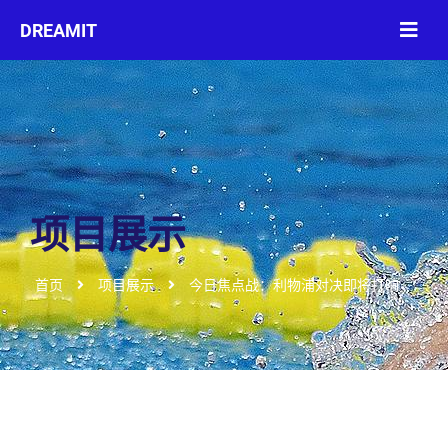
项目展示
首页
项目展示
今日焦点战：利物浦对决即将打响