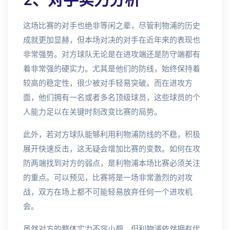
2、对手实力分析
这场比赛的对手也绝非等闲之辈，尽管利物浦的历史
成就更加显赫，但本场对决的对手在近年来的表现也
非常强势。对方球队无论是在进攻端还是防守端都有
着非常强的硬实力。尤其是他们的防线，始终保持着
较高的稳定性，很少被对手轻易突破。而在进攻方
面，他们拥有一名或者多名顶级球员，这些球员的个
人能力足以在关键时刻改变比赛的局势。
此外，若对方球队能够利用利物浦防线的不稳，积极
展开快速反击，这无疑会增加比赛的变数。如何在攻
防两端找到对方的弱点，是利物浦本场比赛必须关注
的重点。可以预见，比赛将是一场非常激烈的对攻
战，双方在场上都不可能轻易放弃任何一个进攻机
会。
虽然对方的整体实力不容小觑，但利物浦依然拥有优