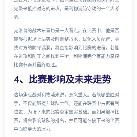
是在对方快速进攻时，如何通过快速回防和保持阵型
完整来抵挡对方的进攻，是利物浦防守端的一个大考
验。
克洛普的战术布置也是一大看点。在比赛中，他是否
能够根据场上局势及时调整战术，优化人员配置，寻
找对方的防守漏洞，将直接影响到比赛的进程。若能
在进攻和防守之间找到平衡，利物浦完全有能力掌控
比赛节奏并最终取胜。
4、比赛影响及未来走势
这场焦点战对利物浦来说，意义重大。若能够战胜对
手，不仅能够提升球队士气，还能在联赛中占据有利
位置，为接下来的比赛奠定坚实基础。而如果输掉比
赛，将会影响球队的排名，并且可能在接下来的比赛
中面临更大的压力。