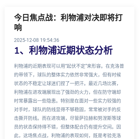
今日焦点战：利物浦对决即将打
响
2025-12-08 19:54:36
1、利物浦近期状态分析
利物浦的近期表现可以用“起伏不定”来形容。在克洛普
的带领下，球队的整体实力依然非常强大，但有时候
状态的不稳定让球迷们捏了一把汗。最近几场比赛，
利物浦在进攻端展现出了强劲的火力，但在防守端却
时常暴露出一些隐患。特别是在面对一些实力较强的
对手时，球队的防线显得不够稳固，常常被对手的反
击撕开防线。而在进攻端，尽管萨拉赫和努涅斯等球
员的状态保持得不错，但整体配合仍有提升空间。因
此，这场焦点战，利物浦的表现如何，既是考验克洛