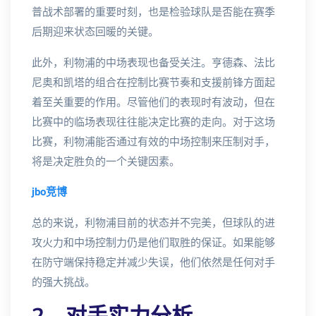
普战术部署的重要时刻，也是检验球队是否能在赛季
后期迎来状态回暖的关键。
此外，利物浦的中场表现也备受关注。亨德森、法比
尼奥和凯塔的组合在控制比赛节奏和支援前锋方面起
着至关重要的作用。尽管他们的表现时有波动，但在
比赛中的临场表现往往能决定比赛的走向。对于这场
比赛，利物浦能否通过有效的中场控制来压制对手，
将是决定胜负的一个关键因素。
jbo竞博
总的来说，利物浦目前的状态并不完美，但球队的进
攻火力和中场控制力仍是他们取胜的保证。如果能够
在防守端保持稳定并减少失误，他们依然是任何对手
的强大挑战。