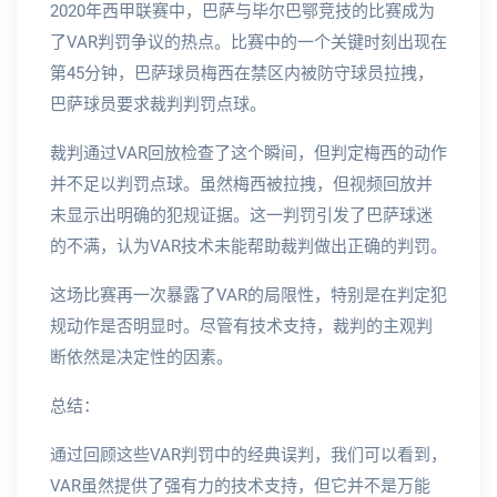
2020年西甲联赛中，巴萨与毕尔巴鄂竞技的比赛成为
了VAR判罚争议的热点。比赛中的一个关键时刻出现在
第45分钟，巴萨球员梅西在禁区内被防守球员拉拽，
巴萨球员要求裁判判罚点球。
裁判通过VAR回放检查了这个瞬间，但判定梅西的动作
并不足以判罚点球。虽然梅西被拉拽，但视频回放并
未显示出明确的犯规证据。这一判罚引发了巴萨球迷
的不满，认为VAR技术未能帮助裁判做出正确的判罚。
这场比赛再一次暴露了VAR的局限性，特别是在判定犯
规动作是否明显时。尽管有技术支持，裁判的主观判
断依然是决定性的因素。
总结：
通过回顾这些VAR判罚中的经典误判，我们可以看到，
VAR虽然提供了强有力的技术支持，但它并不是万能