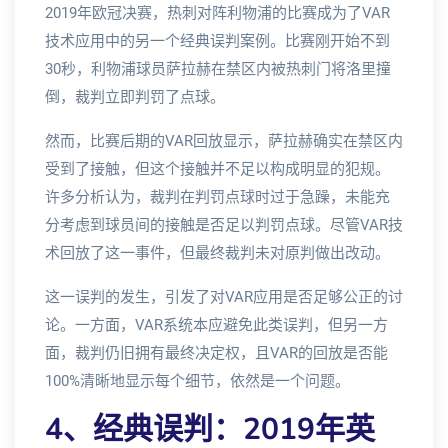
2019年欧冠决赛，热刺对阵利物浦的比赛成为了VAR
技术应用中的另一个经典误判案例。比赛刚开始不到
30秒，利物浦球员萨拉赫在禁区内被热刺门将洛里撞
倒，裁判立即判罚了点球。
然而，比赛后期的VAR回放显示，萨拉赫确实在禁区内
受到了接触，但这个接触并不足以构成明显的犯规。
许多分析认为，裁判在判罚点球时过于急躁，未能充
分考虑到球员间的接触是否足以判罚点球。尽管VAR技
术回放了这一事件，但最终裁判未对原判做出改动。
这一误判的发生，引发了对VAR应用是否足够公正的讨
论。一方面，VAR系统本应避免此类误判，但另一方
面，裁判仍旧拥有最终决定权，且VAR的回放是否能
100%清晰地显示每个细节，依然是一个问题。
4、经典误判：2019年英