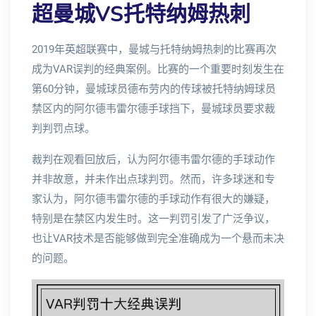
超曼城VS托特纳姆热刺
2019年英超联赛中，曼城与托特纳姆热刺的比赛再次
成为VAR误判的经典案例。比赛的一个重要时刻发生在
第60分钟，曼城球员德布劳内的传球被托特纳姆球员
禁区内的阿尔德韦雷尔德手球挡下，曼城球员要求裁
判判罚点球。
裁判在观看回放后，认为阿尔德韦雷尔德的手球动作
并非故意，并未作出点球判罚。然而，许多球迷和专
家认为，阿尔德韦雷尔德的手球动作有很大的嫌疑，
特别是在禁区内发生时。这一判罚引发了广泛争议，
也让VAR技术是否能够做到完全准确成为一个悬而未决
的问题。