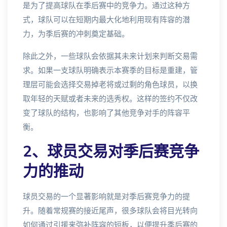
是为了提高球队在季后赛中的竞争力。通过这种方
式，球队可以在短期内最大化地利用现有阵容的潜
力，为季后赛的冲刺奠定基础。
除此之外，一些球队会依据其未来计划来判断交易需
求。如果一支球队明确表示本赛季的目标是重建，管
理层可能会选择交易掉老将或过剩的角色球员，以换
取年轻的天赋或者未来的选秀权。这样的签约不仅改
变了球队的结构，也影响了其他竞争对手的阵容平
衡。
2、球员交易对季后赛竞争
力的推动
球员交易的一个显著影响就是对季后赛竞争力的提
升。随着常规赛的接近尾声，很多球队会将目光转向
如何通过引援来弥补阵容的短板，以便提升季后赛的